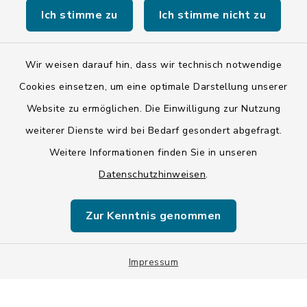
Ich stimme zu
Ich stimme nicht zu
Wir weisen darauf hin, dass wir technisch notwendige
Kontakt
Cookies einsetzen, um eine optimale Darstellung unserer
Website zu ermöglichen. Die Einwilligung zur Nutzung
Barrierefreiheit
weiterer Dienste wird bei Bedarf gesondert abgefragt.
Weitere Informationen finden Sie in unseren
Datenschutz
Datenschutzhinweisen
.
Impressum
Zur Kenntnis genommen
ISIS 12
Impressum
Sitemap
Cookie-Einstellungen