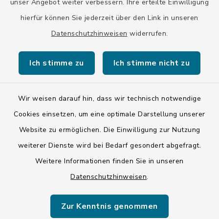
unser Angebot weiter verbessern. Ihre erteilte Einwilligung
hierfür können Sie jederzeit über den Link in unseren
Stadt Wolfratshausen
Datenschutzhinweisen
widerrufen.
Ich stimme zu
Ich stimme nicht zu
Kontakt
Wir weisen darauf hin, dass wir technisch notwendige
Cookies einsetzen, um eine optimale Darstellung unserer
Barrierefreiheit
Website zu ermöglichen. Die Einwilligung zur Nutzung
Datenschutz
weiterer Dienste wird bei Bedarf gesondert abgefragt.
Weitere Informationen finden Sie in unseren
Impressum
Datenschutzhinweisen
.
ISIS 12
Zur Kenntnis genommen