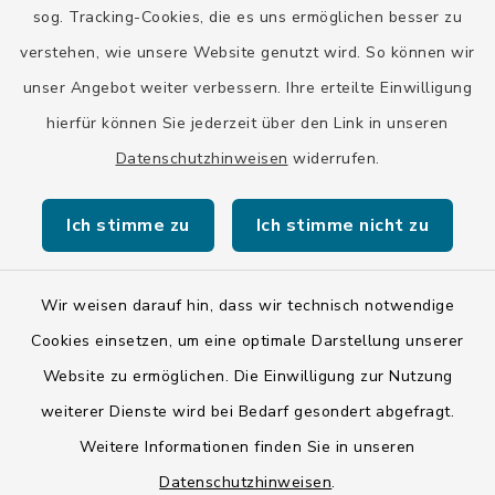
Stadt Wolfratshausen
sog. Tracking-Cookies, die es uns ermöglichen besser zu
verstehen, wie unsere Website genutzt wird. So können wir
unser Angebot weiter verbessern. Ihre erteilte Einwilligung
hierfür können Sie jederzeit über den Link in unseren
Datenschutzhinweisen
widerrufen.
Kontakt
Ich stimme zu
Ich stimme nicht zu
Barrierefreiheit
Datenschutz
Wir weisen darauf hin, dass wir technisch notwendige
Cookies einsetzen, um eine optimale Darstellung unserer
Impressum
Website zu ermöglichen. Die Einwilligung zur Nutzung
ISIS 12
weiterer Dienste wird bei Bedarf gesondert abgefragt.
Weitere Informationen finden Sie in unseren
Sitemap
Datenschutzhinweisen
.