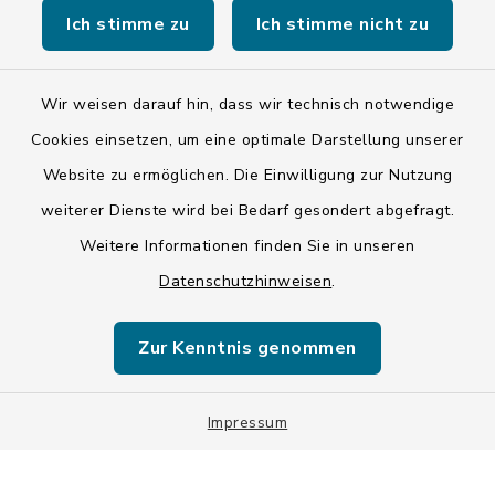
Ich stimme zu
Ich stimme nicht zu
Wir weisen darauf hin, dass wir technisch notwendige
Kontakt
Cookies einsetzen, um eine optimale Darstellung unserer
Website zu ermöglichen. Die Einwilligung zur Nutzung
Barrierefreiheit
weiterer Dienste wird bei Bedarf gesondert abgefragt.
Weitere Informationen finden Sie in unseren
Datenschutz
Datenschutzhinweisen
.
Impressum
Zur Kenntnis genommen
ISIS 12
Impressum
Sitemap
Cookie-Einstellungen