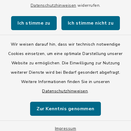
Datenschutzhinweisen
widerrufen.
Ich stimme zu
Ich stimme nicht zu
Kontakt
Wir weisen darauf hin, dass wir technisch notwendige
Barrierefreiheit
Cookies einsetzen, um eine optimale Darstellung unserer
Website zu ermöglichen. Die Einwilligung zur Nutzung
Datenschutz
weiterer Dienste wird bei Bedarf gesondert abgefragt.
Impressum
Weitere Informationen finden Sie in unseren
Datenschutzhinweisen
.
ISIS 12
Zur Kenntnis genommen
Sitemap
Cookie-Einstellungen
Impressum