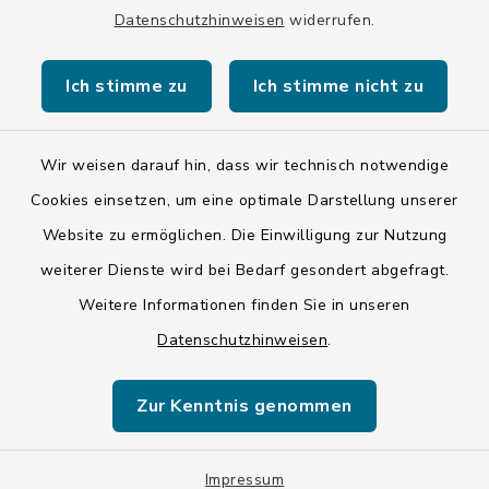
Datenschutzhinweisen
widerrufen.
Ich stimme zu
Ich stimme nicht zu
Kontakt
Wir weisen darauf hin, dass wir technisch notwendige
Barrierefreiheit
Cookies einsetzen, um eine optimale Darstellung unserer
Website zu ermöglichen. Die Einwilligung zur Nutzung
Datenschutz
weiterer Dienste wird bei Bedarf gesondert abgefragt.
Impressum
Weitere Informationen finden Sie in unseren
Datenschutzhinweisen
.
ISIS 12
Zur Kenntnis genommen
Sitemap
Cookie-Einstellungen
Impressum