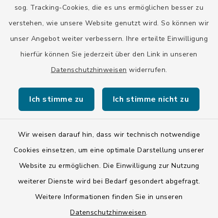
Stadt Wolfratshausen
sog. Tracking-Cookies, die es uns ermöglichen besser zu
verstehen, wie unsere Website genutzt wird. So können wir
unser Angebot weiter verbessern. Ihre erteilte Einwilligung
hierfür können Sie jederzeit über den Link in unseren
Datenschutzhinweisen
widerrufen.
Kontakt
Ich stimme zu
Ich stimme nicht zu
Barrierefreiheit
Datenschutz
Wir weisen darauf hin, dass wir technisch notwendige
Cookies einsetzen, um eine optimale Darstellung unserer
Impressum
Website zu ermöglichen. Die Einwilligung zur Nutzung
ISIS 12
weiterer Dienste wird bei Bedarf gesondert abgefragt.
Weitere Informationen finden Sie in unseren
Sitemap
Datenschutzhinweisen
.