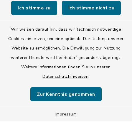
Ich stimme zu
Ich stimme nicht zu
Kontakt
Wir weisen darauf hin, dass wir technisch notwendige
Cookies einsetzen, um eine optimale Darstellung unserer
Barrierefreiheit
Website zu ermöglichen. Die Einwilligung zur Nutzung
Datenschutz
weiterer Dienste wird bei Bedarf gesondert abgefragt.
Weitere Informationen finden Sie in unseren
Impressum
Datenschutzhinweisen
.
ISIS 12
Zur Kenntnis genommen
Sitemap
Impressum
Cookie-Einstellungen