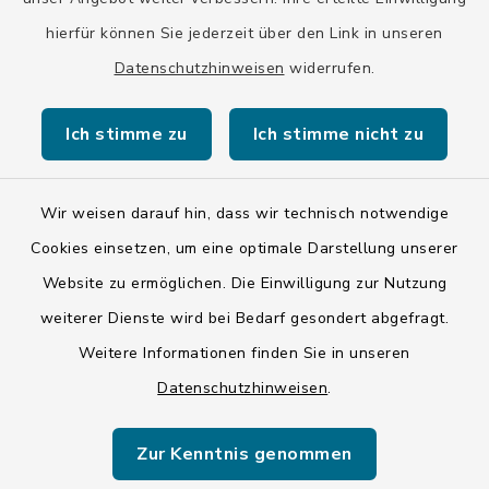
hierfür können Sie jederzeit über den Link in unseren
Stadt Wolfratshausen
Datenschutzhinweisen
widerrufen.
Ich stimme zu
Ich stimme nicht zu
Kontakt
Wir weisen darauf hin, dass wir technisch notwendige
Cookies einsetzen, um eine optimale Darstellung unserer
Barrierefreiheit
Website zu ermöglichen. Die Einwilligung zur Nutzung
Datenschutz
weiterer Dienste wird bei Bedarf gesondert abgefragt.
Weitere Informationen finden Sie in unseren
Impressum
Datenschutzhinweisen
.
ISIS 12
Zur Kenntnis genommen