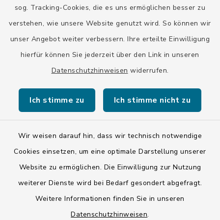
Stadt Wolfratshausen
sog. Tracking-Cookies, die es uns ermöglichen besser zu
verstehen, wie unsere Website genutzt wird. So können wir
unser Angebot weiter verbessern. Ihre erteilte Einwilligung
hierfür können Sie jederzeit über den Link in unseren
Datenschutzhinweisen
widerrufen.
Kontakt
Ich stimme zu
Ich stimme nicht zu
Barrierefreiheit
Datenschutz
Wir weisen darauf hin, dass wir technisch notwendige
Cookies einsetzen, um eine optimale Darstellung unserer
Impressum
Website zu ermöglichen. Die Einwilligung zur Nutzung
ISIS 12
weiterer Dienste wird bei Bedarf gesondert abgefragt.
Weitere Informationen finden Sie in unseren
Sitemap
Datenschutzhinweisen
.