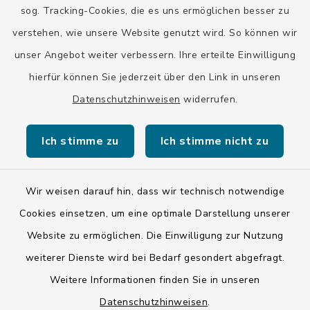
Stadt Wolfratshausen
sog. Tracking-Cookies, die es uns ermöglichen besser zu
verstehen, wie unsere Website genutzt wird. So können wir
unser Angebot weiter verbessern. Ihre erteilte Einwilligung
hierfür können Sie jederzeit über den Link in unseren
Datenschutzhinweisen
widerrufen.
Kontakt
Ich stimme zu
Ich stimme nicht zu
Barrierefreiheit
Datenschutz
Wir weisen darauf hin, dass wir technisch notwendige
Cookies einsetzen, um eine optimale Darstellung unserer
Impressum
Website zu ermöglichen. Die Einwilligung zur Nutzung
ISIS 12
weiterer Dienste wird bei Bedarf gesondert abgefragt.
Weitere Informationen finden Sie in unseren
Sitemap
Datenschutzhinweisen
.