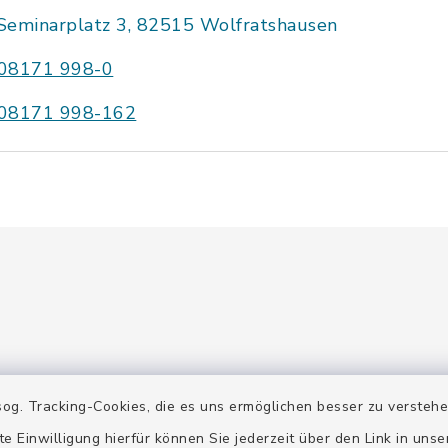
Seminarplatz 3, 82515 Wolfratshausen
08171 998-0
08171 998-162
gszeiten
Terminanfrage
og. Tracking-Cookies, die es uns ermöglichen besser zu versteh
 Mittwoch:
Der Stadtarchivar berät Si
te Einwilligung hierfür können Sie jederzeit über den Link in uns