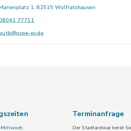
Marienplatz 1, 82515 Wolfratshausen
08041 77711
eutb@ospe-ev.de
gszeiten
Terminanfrage
 Mittwoch:
Der Stadtarchivar berät Si