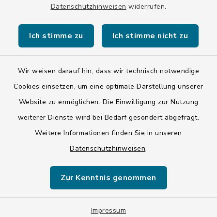
Datenschutzhinweisen
widerrufen.
Stadt Wolfratshausen
Ich stimme zu
Ich stimme nicht zu
Wir weisen darauf hin, dass wir technisch notwendige
Kontakt
Cookies einsetzen, um eine optimale Darstellung unserer
Website zu ermöglichen. Die Einwilligung zur Nutzung
Barrierefreiheit
weiterer Dienste wird bei Bedarf gesondert abgefragt.
Weitere Informationen finden Sie in unseren
Datenschutz
Datenschutzhinweisen
.
Impressum
Zur Kenntnis genommen
ISIS 12
Impressum
Sitemap