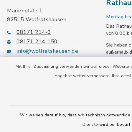
Rathau
Marienplatz 1
Montag bis 
82515 Wolfratshausen
Das Rathaus
08171 214-0
von 8.00 bi
08171 214-150
Sie haben d
info@wolfratshausen.de
außerhalb d
Termin mit 
vereinbaren
Mit Ihrer Zustimmung verwenden wir auf dieser Website s
Steuernummer:
Angebot weiter verbessern. Ihre erteil
139/114/70092
Umsatzsteuer-ID:
DE128 378 377
Gemeindeschlüssel:
Wir weisen darauf hin, dass wir technisch notwendige 
09 173 147
Dienste wird bei Bedarf