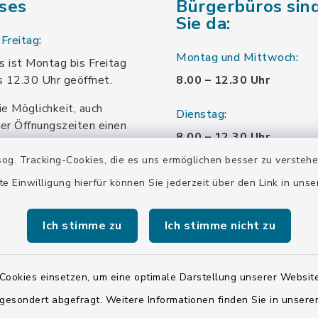
ses
Bürgerbüros sind
Sie da:
Freitag:
Montag und Mittwoch:
 ist Montag bis Freitag
s 12.30 Uhr geöffnet.
8.00 – 12.30 Uhr
ie Möglichkeit, auch
Dienstag:
er Öffnungszeiten einen
8.00 – 12.30 Uhr
Ihrem Ansprechpartner zu
.
og. Tracking-Cookies, die es uns ermöglichen besser zu versteh
und 13.30 – 16 Uhr
te Einwilligung hierfür können Sie jederzeit über den Link in uns
Donnerstag:
8.00 – 12.30 Uhr
Ich stimme zu
Ich stimme nicht zu
und 13.30 – 18.00 Uhr
Cookies einsetzen, um eine optimale Darstellung unserer Website
Freitag:
 gesondert abgefragt. Weitere Informationen finden Sie in unser
8.00 – 12.30 Uhr