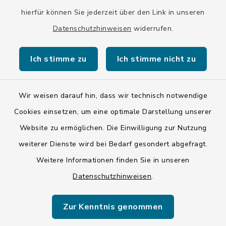
hierfür können Sie jederzeit über den Link in unseren
Datenschutzhinweisen
widerrufen.
Kontakt
Ich stimme zu
Ich stimme nicht zu
Barrierefreiheit
Wir weisen darauf hin, dass wir technisch notwendige
Datenschutz
Cookies einsetzen, um eine optimale Darstellung unserer
Impressum
Website zu ermöglichen. Die Einwilligung zur Nutzung
weiterer Dienste wird bei Bedarf gesondert abgefragt.
ISIS 12
Weitere Informationen finden Sie in unseren
Datenschutzhinweisen
.
Sitemap
Cookie-Einstellungen
Zur Kenntnis genommen