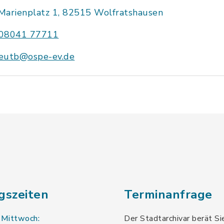
Marienplatz 1, 82515 Wolfratshausen
08041 77711
eutb@ospe-ev.de
gszeiten
Terminanfrage
 Mittwoch:
Der Stadtarchivar berät Si