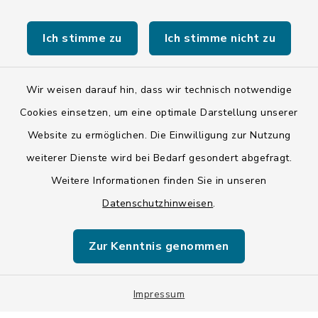
Stadt Wolfratshausen
Ich stimme zu
Ich stimme nicht zu
Wir weisen darauf hin, dass wir technisch notwendige
Kontakt
Cookies einsetzen, um eine optimale Darstellung unserer
Website zu ermöglichen. Die Einwilligung zur Nutzung
Barrierefreiheit
weiterer Dienste wird bei Bedarf gesondert abgefragt.
Weitere Informationen finden Sie in unseren
Datenschutz
Datenschutzhinweisen
.
Impressum
Zur Kenntnis genommen
ISIS 12
Impressum
Sitemap