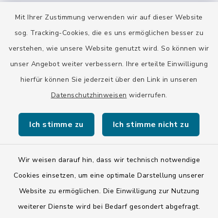
Quicklinks
Mit Ihrer Zustimmung verwenden wir auf dieser Website
Stadt Wolfratshausen
sog. Tracking-Cookies, die es uns ermöglichen besser zu
verstehen, wie unsere Website genutzt wird. So können wir
unser Angebot weiter verbessern. Ihre erteilte Einwilligung
hierfür können Sie jederzeit über den Link in unseren
Datenschutzhinweisen
widerrufen.
Kontakt
Ich stimme zu
Ich stimme nicht zu
Barrierefreiheit
Datenschutz
Wir weisen darauf hin, dass wir technisch notwendige
Cookies einsetzen, um eine optimale Darstellung unserer
Impressum
Website zu ermöglichen. Die Einwilligung zur Nutzung
ISIS 12
weiterer Dienste wird bei Bedarf gesondert abgefragt.