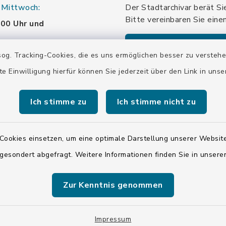
 Mittwoch:
Der Stadtarchivar berät Si
Bitte vereinbaren Sie eine
:00 Uhr und
:00 Uhr
Terminanfrage sen
og. Tracking-Cookies, die es uns ermöglichen besser zu versteh
:
te Einwilligung hierfür können Sie jederzeit über den Link in uns
:00 Uhr und
Ich stimme zu
Ich stimme nicht zu
:00 Uhr
 Samstag:
Cookies einsetzen, um eine optimale Darstellung unserer Website
en
 gesondert abgefragt. Weitere Informationen finden Sie in unser
Zur Kenntnis genommen
Impressum
ISIS 12
Sitemap
Cookie-Eins
Impressum