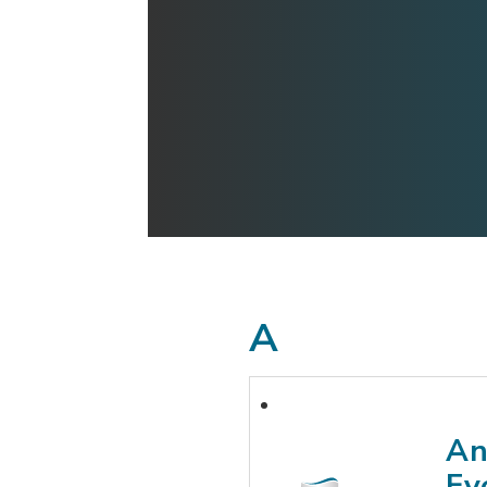
A
An
Ev