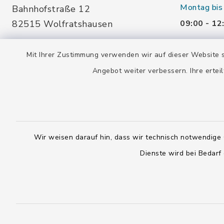
Montag bis
Bahnhofstraße 12
82515 Wolfratshausen
09:00 - 12
14:00 - 16
08171 76650
Mit Ihrer Zustimmung verwenden wir auf dieser Website s
Donnerstag
Angebot weiter verbessern. Ihre erteil
stadtarchiv@wolfratshausen.de
09:00 - 12
14:00 - 18
Freitag und
Wir weisen darauf hin, dass wir technisch notwendige 
geschloss
Dienste wird bei Bedarf
Kontakt
Barrierefreiheit
Datenschutz