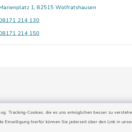
Marienplatz 1, 82515 Wolfratshausen
08171 214 130
08171 214 150
og. Tracking-Cookies, die es uns ermöglichen besser zu versteh
gszeiten
Terminanfrage
te Einwilligung hierfür können Sie jederzeit über den Link in uns
 Mittwoch:
Der Stadtarchivar berät Si