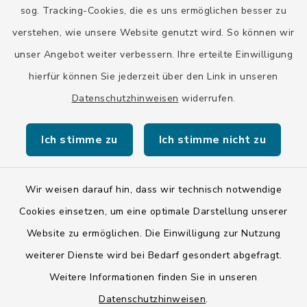
Stadt Wolfratshausen
sog. Tracking-Cookies, die es uns ermöglichen besser zu
verstehen, wie unsere Website genutzt wird. So können wir
unser Angebot weiter verbessern. Ihre erteilte Einwilligung
hierfür können Sie jederzeit über den Link in unseren
Datenschutzhinweisen
widerrufen.
Kontakt
Ich stimme zu
Ich stimme nicht zu
Barrierefreiheit
Datenschutz
Wir weisen darauf hin, dass wir technisch notwendige
Cookies einsetzen, um eine optimale Darstellung unserer
Impressum
Website zu ermöglichen. Die Einwilligung zur Nutzung
ISIS 12
weiterer Dienste wird bei Bedarf gesondert abgefragt.
Weitere Informationen finden Sie in unseren
Sitemap
Datenschutzhinweisen
.