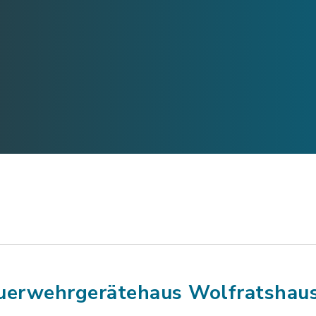
uerwehrgerätehaus Wolfratshau