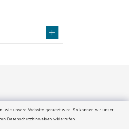
en, wie unsere Website genutzt wird. So können wir unser
Quicklinks
eren
Datenschutzhinweisen
widerrufen.
e gerne.
Stadt Wolfratshausen