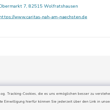
Obermarkt 7, 82515 Wolfratshausen
https://www.caritas-nah-am-naechsten.de
og. Tracking-Cookies, die es uns ermöglichen besser zu versteh
gszeiten
Terminanfrage
te Einwilligung hierfür können Sie jederzeit über den Link in uns
 Mittwoch:
Der Stadtarchivar berät Si