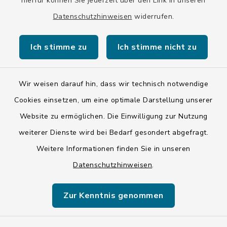
hierfür können Sie jederzeit über den Link in unseren
Datenschutzhinweisen
widerrufen.
Kontakt
Ich stimme zu
Ich stimme nicht zu
Barrierefreiheit
Wir weisen darauf hin, dass wir technisch notwendige
Datenschutz
Cookies einsetzen, um eine optimale Darstellung unserer
Website zu ermöglichen. Die Einwilligung zur Nutzung
Impressum
weiterer Dienste wird bei Bedarf gesondert abgefragt.
ISIS 12
Weitere Informationen finden Sie in unseren
Datenschutzhinweisen
.
Sitemap
Zur Kenntnis genommen
Cookie-Einstellungen