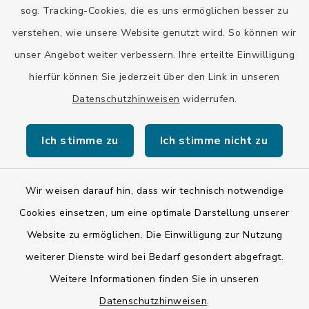
Stadt Wolfratshausen
sog. Tracking-Cookies, die es uns ermöglichen besser zu
verstehen, wie unsere Website genutzt wird. So können wir
unser Angebot weiter verbessern. Ihre erteilte Einwilligung
hierfür können Sie jederzeit über den Link in unseren
Datenschutzhinweisen
widerrufen.
Kontakt
Ich stimme zu
Ich stimme nicht zu
Barrierefreiheit
Datenschutz
Wir weisen darauf hin, dass wir technisch notwendige
Cookies einsetzen, um eine optimale Darstellung unserer
Impressum
Website zu ermöglichen. Die Einwilligung zur Nutzung
ISIS 12
weiterer Dienste wird bei Bedarf gesondert abgefragt.
Weitere Informationen finden Sie in unseren
Sitemap
Datenschutzhinweisen
.