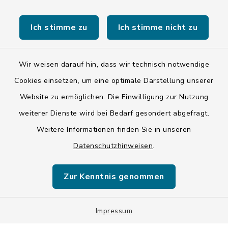
Stadt Wolfratshausen
Ich stimme zu
Ich stimme nicht zu
Wir weisen darauf hin, dass wir technisch notwendige
Kontakt
Cookies einsetzen, um eine optimale Darstellung unserer
Website zu ermöglichen. Die Einwilligung zur Nutzung
Barrierefreiheit
weiterer Dienste wird bei Bedarf gesondert abgefragt.
Weitere Informationen finden Sie in unseren
Datenschutz
Datenschutzhinweisen
.
Impressum
Zur Kenntnis genommen
ISIS 12
Impressum
Sitemap