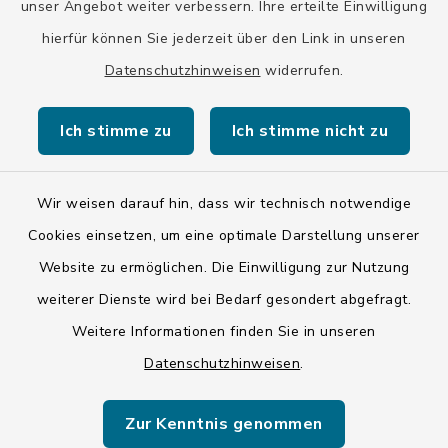
unser Angebot weiter verbessern. Ihre erteilte Einwilligung
Stadt Wolfratshausen
hierfür können Sie jederzeit über den Link in unseren
Datenschutzhinweisen
widerrufen.
Ich stimme zu
Ich stimme nicht zu
Kontakt
Wir weisen darauf hin, dass wir technisch notwendige
Barrierefreiheit
Cookies einsetzen, um eine optimale Darstellung unserer
Website zu ermöglichen. Die Einwilligung zur Nutzung
Datenschutz
weiterer Dienste wird bei Bedarf gesondert abgefragt.
Impressum
Weitere Informationen finden Sie in unseren
Datenschutzhinweisen
.
ISIS 12
Zur Kenntnis genommen
Sitemap