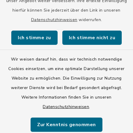
unser Angebot weiter verbessern. Ihre erteilte Einwilligung
hierfür können Sie jederzeit über den Link in unseren
Stadt Wolfratshausen
Datenschutzhinweisen
widerrufen.
Ich stimme zu
Ich stimme nicht zu
Kontakt
Wir weisen darauf hin, dass wir technisch notwendige
Cookies einsetzen, um eine optimale Darstellung unserer
Barrierefreiheit
Website zu ermöglichen. Die Einwilligung zur Nutzung
Datenschutz
weiterer Dienste wird bei Bedarf gesondert abgefragt.
Weitere Informationen finden Sie in unseren
Impressum
Datenschutzhinweisen
.
ISIS 12
Zur Kenntnis genommen