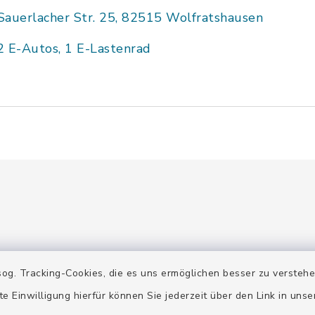
Sauerlacher Str. 25, 82515 Wolfratshausen
2 E-Autos, 1 E-Lastenrad
gszeiten
Terminanfrage
og. Tracking-Cookies, die es uns ermöglichen besser zu versteh
te Einwilligung hierfür können Sie jederzeit über den Link in uns
 Mittwoch:
Der Stadtarchivar berät Si