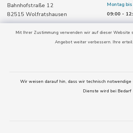
Montag bis
Bahnhofstraße 12
82515 Wolfratshausen
09:00 - 12
14:00 - 16
08171 76650
Mit Ihrer Zustimmung verwenden wir auf dieser Website s
Donnerstag
Angebot weiter verbessern. Ihre erteil
stadtarchiv@wolfratshausen.de
09:00 - 12
14:00 - 18
Freitag und
Wir weisen darauf hin, dass wir technisch notwendige 
geschloss
Dienste wird bei Bedarf
Kontakt
Barrierefreiheit
Datenschutz