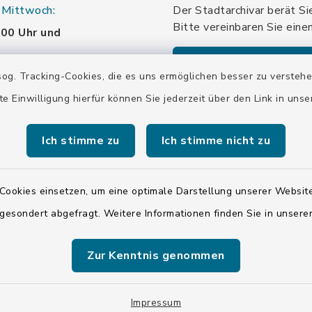
 Mittwoch:
Der Stadtarchivar berät Si
Bitte vereinbaren Sie eine
:00 Uhr und
:00 Uhr
Terminanfrage sen
og. Tracking-Cookies, die es uns ermöglichen besser zu versteh
:
te Einwilligung hierfür können Sie jederzeit über den Link in uns
:00 Uhr und
Ich stimme zu
Ich stimme nicht zu
:00 Uhr
 Samstag:
Cookies einsetzen, um eine optimale Darstellung unserer Website
en
 gesondert abgefragt. Weitere Informationen finden Sie in unser
Zur Kenntnis genommen
Impressum
ISIS 12
Sitemap
Cookie-Eins
Impressum