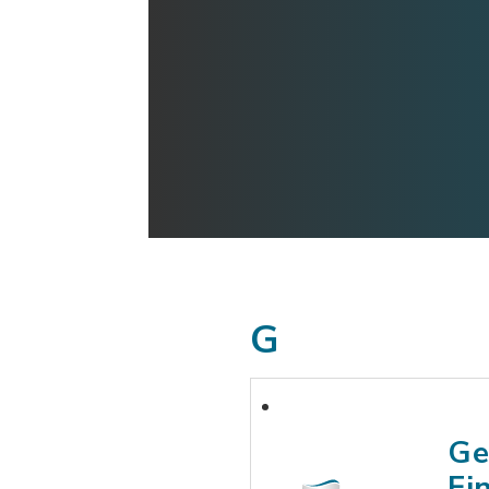
G
Ge
Ei