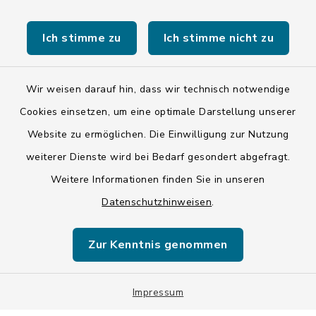
Stadt Wolfratshausen
Ich stimme zu
Ich stimme nicht zu
Wir weisen darauf hin, dass wir technisch notwendige
Kontakt
Cookies einsetzen, um eine optimale Darstellung unserer
Website zu ermöglichen. Die Einwilligung zur Nutzung
Barrierefreiheit
weiterer Dienste wird bei Bedarf gesondert abgefragt.
Weitere Informationen finden Sie in unseren
Datenschutz
Datenschutzhinweisen
.
Impressum
Zur Kenntnis genommen
ISIS 12
Impressum
Sitemap