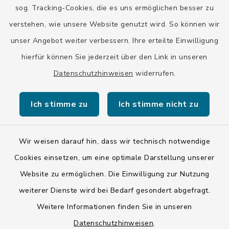
Stadt Wolfratshausen
sog. Tracking-Cookies, die es uns ermöglichen besser zu
verstehen, wie unsere Website genutzt wird. So können wir
unser Angebot weiter verbessern. Ihre erteilte Einwilligung
hierfür können Sie jederzeit über den Link in unseren
Datenschutzhinweisen
widerrufen.
Kontakt
Ich stimme zu
Ich stimme nicht zu
Barrierefreiheit
Datenschutz
Wir weisen darauf hin, dass wir technisch notwendige
Cookies einsetzen, um eine optimale Darstellung unserer
Impressum
Website zu ermöglichen. Die Einwilligung zur Nutzung
ISIS 12
weiterer Dienste wird bei Bedarf gesondert abgefragt.
Weitere Informationen finden Sie in unseren
Sitemap
Datenschutzhinweisen
.