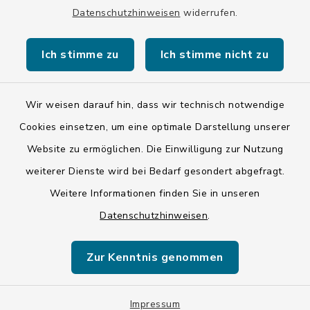
Datenschutzhinweisen
widerrufen.
Ich stimme zu
Ich stimme nicht zu
Kontakt
Wir weisen darauf hin, dass wir technisch notwendige
Barrierefreiheit
Cookies einsetzen, um eine optimale Darstellung unserer
Website zu ermöglichen. Die Einwilligung zur Nutzung
Datenschutz
weiterer Dienste wird bei Bedarf gesondert abgefragt.
Impressum
Weitere Informationen finden Sie in unseren
Datenschutzhinweisen
.
ISIS 12
Zur Kenntnis genommen
Sitemap
Cookie-Einstellungen
Impressum